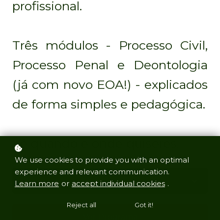
profissional.
Três módulos - Processo Civil,
Processo Penal e Deontologia
(já com novo EOA!) - explicados
de forma simples e pedagógica.
Vê quando e onde quiseres.
We use cookies to provide you with an optimal
experience and relevant communication.
Add to cart
Learn more
or
accept individual cookies
.
Reject all
Got it!
Ver Programa